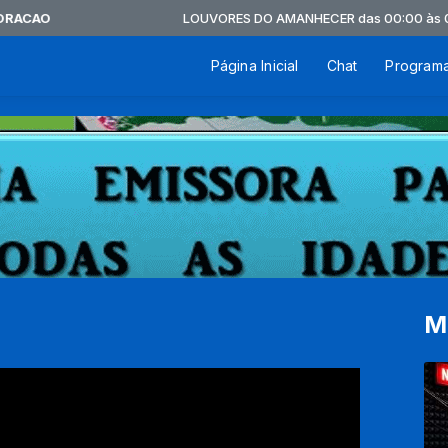
CAO
LOUVORES DO AMANHECER das 00:00 às 06:0
Página Inicial
Chat
Program
M