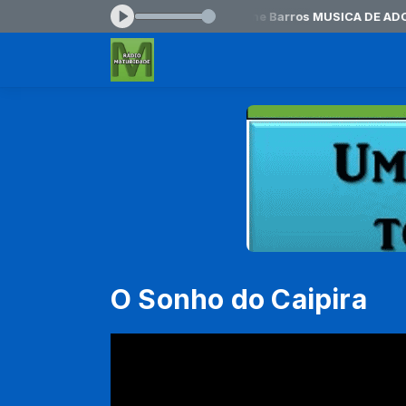
 00:00 às 06:00 -
Tocando agora: Aline Barros MUSICA DE ADORA
O Sonho do Caipira