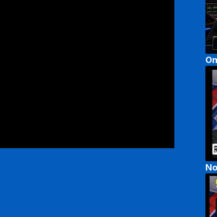
On
No