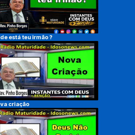
de está teu irmão ?
va criação