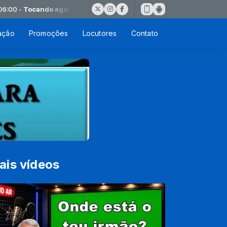
0 -
Tocando agora: Aline Barros MUSICA DE ADORACAO
ação
Promoções
Locutores
Contato
ais vídeos