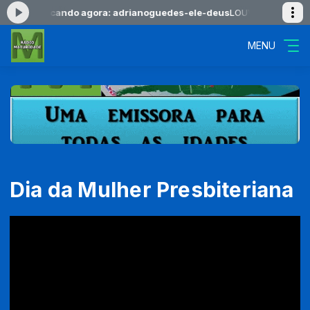
6:00 -
Tocando agora: adrianoguedes-ele-deus
LOUVORES DO AMANH
MENU
Dia da Mulher Presbiteriana